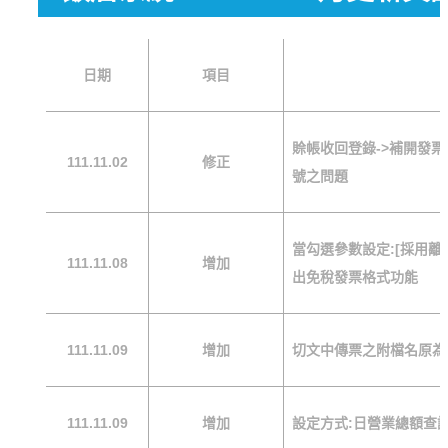
日期
項目
賒帳收回登錄->補開發票
111.11.02
修正
號之問題
當勾選參數設定:[採用離
111.11.08
增加
出免稅發票格式功能
111.11.09
增加
切文中傳票之附檔名原為.12
111.11.09
增加
設定方式:日營業總額查詢