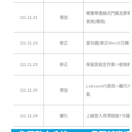
華豫寧連線式門鎖及節電
111.11.21
增加
查詢]權限)
111.11.23
修正
當勾選[修正Win10日
111.11.23
修正
保留房設定作業->查詢
LekcomV3房控->
111.11.25
增加
氣
111.11.29
優化
上線登入停滯超過?分鐘