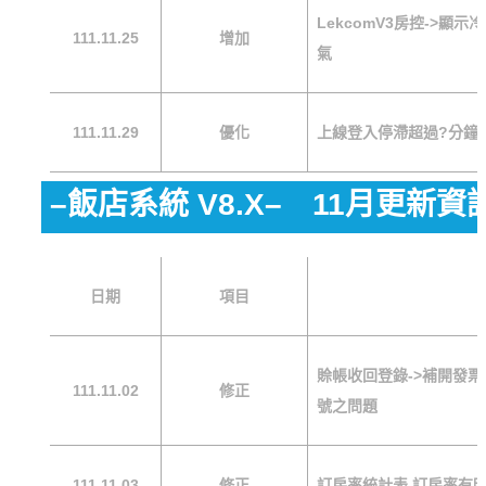
LekcomV3房控->
111.11.25
增加
氣
111.11.29
優化
上線登入停滯超過?分鐘
–飯店系統 V8.X– 11月更新資
日期
項目
賒帳收回登錄->補開發票
111.11.02
修正
號之問題
111.11.03
修正
訂房率統計表,訂房率有