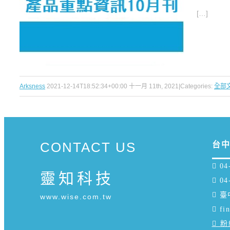
[…]
Arksness
2021-12-14T18:52:34+00:00
十一月 11th, 2021
|
Categories:
全部
CONTACT US
台
 04
靈知科技
 04
 
www.wise.com.tw
 fi
 