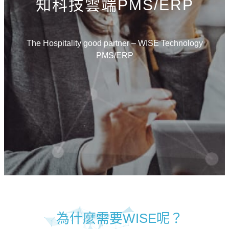
知科技雲端PMS/ERP
The Hospitality good partner – WISE Technology
PMS/ERP
為什麼需要WISE呢？